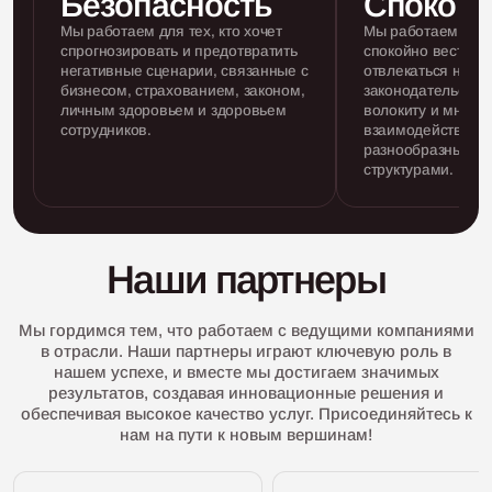
Безопасность
Спокойс
Мы работаем для тех, кто хочет
Мы работаем для т
спрогнозировать
и предотвратить
спокойно
вести де
негативные сценарии, связанные
с
отвлекаться на из
бизнесом, страхованием, законом,
законодательства
личным
здоровьем и здоровьем
волокиту и множе
сотрудников.
взаимодействий с
разнообразными
структурами.
Наши партнеры
Мы гордимся тем, что работаем с ведущими компаниями
в отрасли. Наши партнеры играют ключевую роль в
нашем успехе, и вместе мы достигаем значимых
результатов, создавая инновационные решения и
обеспечивая высокое качество услуг. Присоединяйтесь к
нам на пути к новым вершинам!