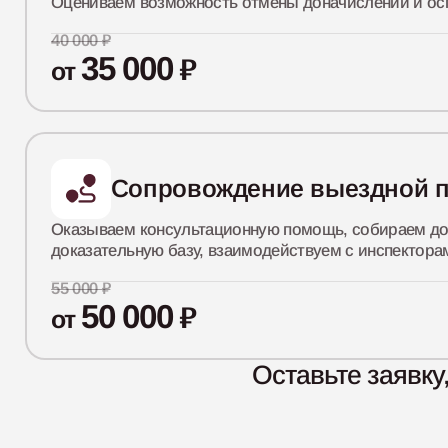
Оцениваем возможность отмены доначислений и ос
40 000 ₽
35 000
₽
от
Сопровождение выездной 
Оказываем консультационную помощь, собираем до
доказательную базу, взаимодействуем с инспектора
55 000 ₽
50 000
₽
от
Оставьте заявк