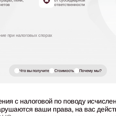
трафы, пени,
от субсидиарной
четов
ответственности
ние при налоговых спорах
Что вы получите
Стоимость
Почему мы?
ения с налоговой по поводу исчисл
 нарушаются ваши права, на вас дей