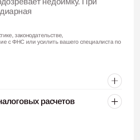
одозревает недоимку. При
идиарная
.
тике, законодательстве,
вие с ФНС или усилить вашего специалиста
по
налоговых расчетов