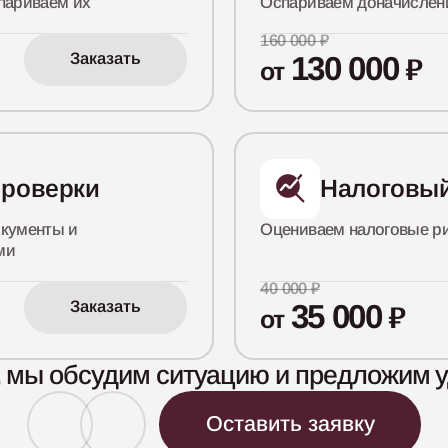
париваем их
Оспариваем доначислени
160 000 ₽
Заказать
130 000
₽
от
проверки
Налоговый
кументы и
Оцениваем налоговые ри
ми
40 000 ₽
Заказать
35 000
₽
от
у, мы обсудим ситуацию и предложим 
Оставить заявку