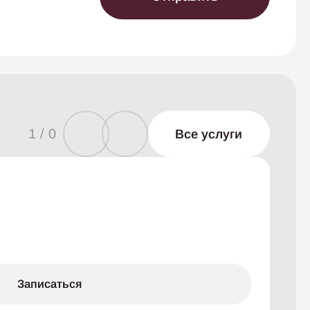
1 / 0
Все услуги
SI-n
Записаться