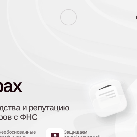
рах
дства и репутацию
ров с ФНС
необоснованные
Защищаем