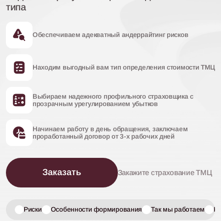
типа
Обеспечиваем адекватный
андеррайтинг рисков
Находим выгодный вам тип
определения стоимости ТМЦ
Выбираем надежного профильного
страховщика с
прозрачным
урегулированием убытков
Начинаем работу в день обращения,
заключаем
проработанный договор
от 3-х рабочих дней
Заказать
Закажите страхование ТМЦ
Риски
Особенности формирования
Так мы работаем
П